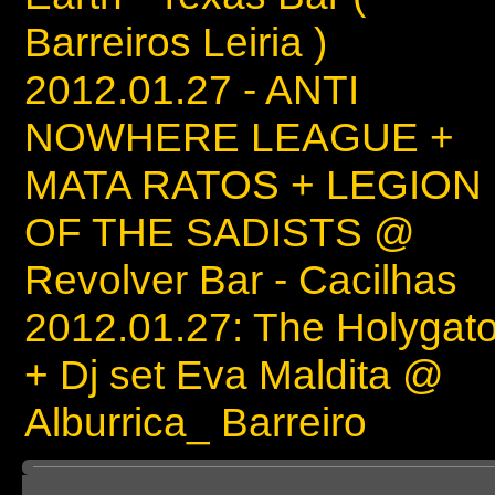
Barreiros Leiria )
2012.01.27 - ANTI
NOWHERE LEAGUE +
MATA RATOS + LEGION
OF THE SADISTS @
Revolver Bar - Cacilhas
2012.01.27: The Holygato
+ Dj set Eva Maldita @
Alburrica_ Barreiro
Board index
‹
Divulgação Nacional
‹
Concertos & Eventos
‹
Eventos igualme