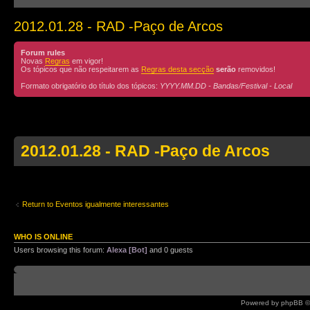
2012.01.28 - RAD -Paço de Arcos
Forum rules
Novas
Regras
em vigor!
Os tópicos que não respeitarem as
Regras desta secção
serão
removidos!
Formato obrigatório do título dos tópicos:
YYYY.MM.DD - Bandas/Festival - Local
2012.01.28 - RAD -Paço de Arcos
by
moonstruck
» Tue Jan 24, 2012 12:59 pm
RAD
Return to Eventos igualmente interessantes
Sábado, 28 de Janeiro
Bar WALL STREET em Paço de Arcos
WHO IS ONLINE
Users browsing this forum:
Alexa [Bot]
and 0 guests
RAD é uma banda de Covers Rock, conta
Board index
RAMP.
Powered by phpBB ©