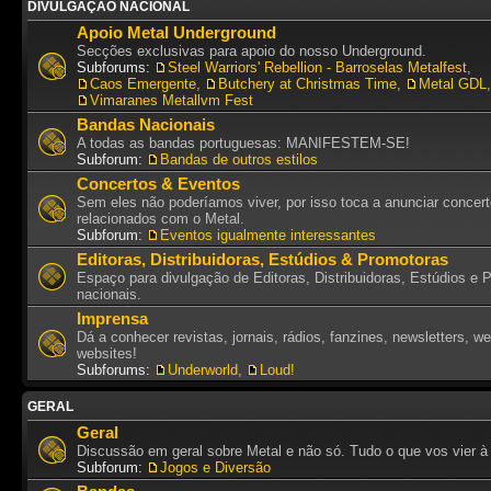
DIVULGAÇÃO NACIONAL
Apoio Metal Underground
Secções exclusivas para apoio do nosso Underground.
Subforums:
Steel Warriors' Rebellion - Barroselas Metalfest
,
Caos Emergente
,
Butchery at Christmas Time
,
Metal GDL
,
Vimaranes Metallvm Fest
Bandas Nacionais
A todas as bandas portuguesas: MANIFESTEM-SE!
Subforum:
Bandas de outros estilos
Concertos & Eventos
Sem eles não poderíamos viver, por isso toca a anunciar concer
relacionados com o Metal.
Subforum:
Eventos igualmente interessantes
Editoras, Distribuidoras, Estúdios & Promotoras
Espaço para divulgação de Editoras, Distribuidoras, Estúdios e 
nacionais.
Imprensa
Dá a conhecer revistas, jornais, rádios, fanzines, newsletters, w
websites!
Subforums:
Underworld
,
Loud!
GERAL
Geral
Discussão em geral sobre Metal e não só. Tudo o que vos vier à
Subforum:
Jogos e Diversão