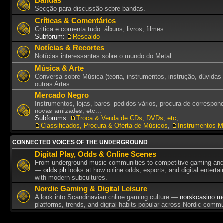
Bandas
Secção para discussão sobre bandas.
Críticas & Comentários
Critica e comenta tudo: álbuns, livros, filmes
Subforum:
Rescaldo
Notícias & Recortes
Notícias interessantes sobre o mundo do Metal.
Música & Arte
Conversa sobre Música (teoria, instrumentos, instrução, dúvidas 
outras Artes.
Mercado Negro
Instrumentos, lojas, bares, pedidos vários, procura de correspon
novas amizades, etc...
Subforums:
Troca & Venda de CDs, DVDs, etc
,
Classificados, Procura & Oferta de Músicos
,
Instrumentos M
CONNECTED VOICES OF THE UNDERGROUND
Digital Play, Odds & Online Scenes
From underground music communities to competitive gaming and 
—
odds.ph
looks at how online odds, esports, and digital enterta
with modern subcultures.
Nordic Gaming & Digital Leisure
A look into Scandinavian online gaming culture —
norskcasino.m
platforms, trends, and digital habits popular across Nordic commu